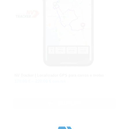
5.00
NV Tracker | Localizador GPS para carros e motas
Price
170,00
€
–
220,00
€
com IVA
range:
170,00 €
through
COMPRAR
220,00 €