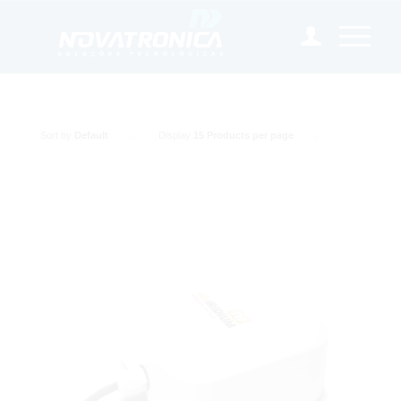
Sort by
Default
Display
15 Products per page